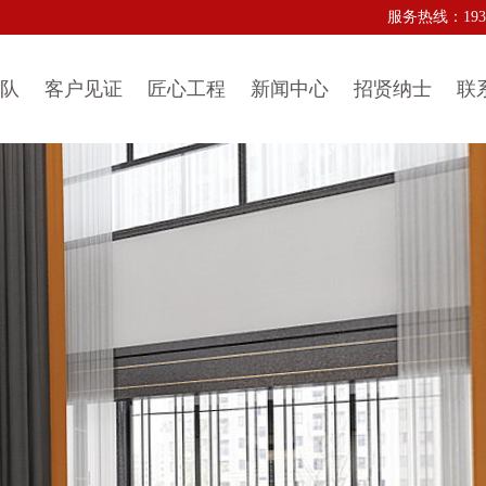
服务热线：1935
队
客户见证
匠心工程
新闻中心
招贤纳士
联